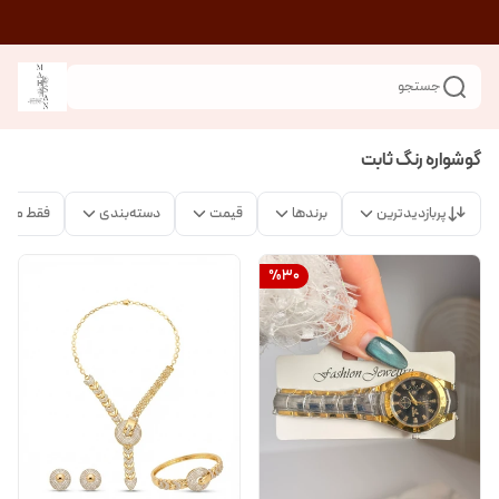
جستجو
گوشواره رنگ ثابت
پربازدیدترین
برندها
قیمت
دسته‌بندی
فقط محص
%
30