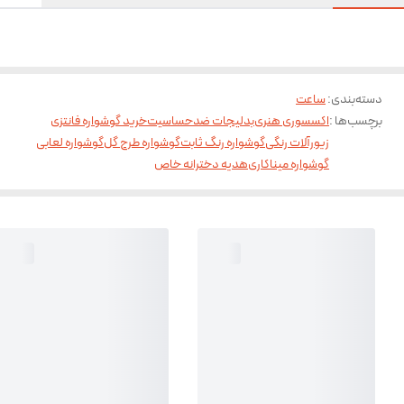
دسته‌بندی
:
ساعت
برچسب‌ها :
اکسسوری هنری
بدلیجات ضدحساسیت
خرید گوشواره فانتزی
زیورآلات رنگی
گوشواره رنگ ثابت
گوشواره طرح گل
گوشواره لعابی
گوشواره میناکاری
هدیه دخترانه خاص