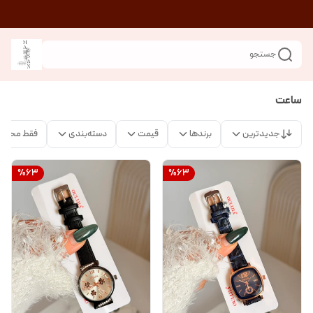
جستجو
ساعت
جدیدترین
برندها
قیمت
دسته‌بندی
فقط محصو
%
63
%
63