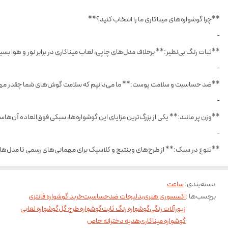
**چرا گوشواره‌های میناکاری ما را انتخاب کنید؟**
-
**ثبات رنگ بی‌نظیر:** برخلاف مدل‌های چاپی، لعاب میناکاری در برابر نور و هوا ب
-
**ضد حساسیت و سلامت پوست:** ما می‌دانیم که سلامت گوش‌های شما چقدر مهم ا
-
**وزن پر مانند:** یکی از بزرگ‌ترین مزایای این گوشواره‌ها، سبکی فوق‌العاده آن‌ه
-
**تنوع در سبک:** از طرح‌های وینتیج و کلاسیک برای مهمانی‌های رسمی تا مدل‌های ف
دسته‌بندی
:
ساعت
برچسب‌ها :
اکسسوری هنری
بدلیجات ضدحساسیت
خرید گوشواره فانتزی
زیورآلات رنگی
گوشواره رنگ ثابت
گوشواره طرح گل
گوشواره لعابی
گوشواره میناکاری
هدیه دخترانه خاص