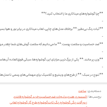
**چرا گوشواره‌های میناکاری ما را انتخاب کنید؟**
-
**ثبات رنگ بی‌نظیر:** برخلاف مدل‌های چاپی، لعاب میناکاری در برابر نور و هوا ب
-
**ضد حساسیت و سلامت پوست:** ما می‌دانیم که سلامت گوش‌های شما چقدر مهم ا
-
**وزن پر مانند:** یکی از بزرگ‌ترین مزایای این گوشواره‌ها، سبکی فوق‌العاده آن‌ه
-
**تنوع در سبک:** از طرح‌های وینتیج و کلاسیک برای مهمانی‌های رسمی تا مدل‌های ف
دسته‌بندی
:
ساعت
برچسب‌ها :
اکسسوری هنری
بدلیجات ضدحساسیت
خرید گوشواره فانتزی
زیورآلات رنگی
گوشواره رنگ ثابت
گوشواره طرح گل
گوشواره لعابی