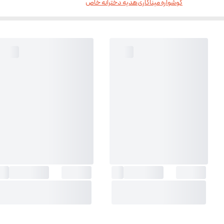
گوشواره میناکاری
هدیه دخترانه خاص