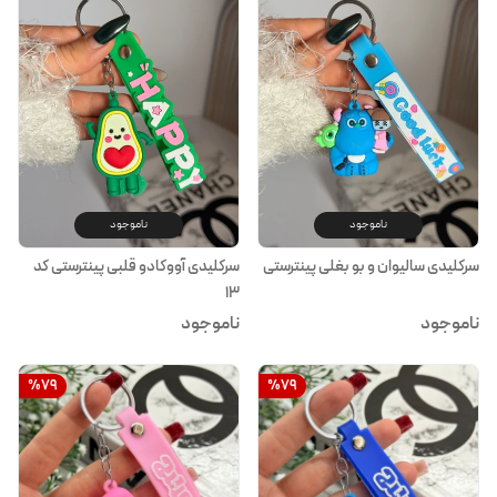
ناموجود
ناموجود
سرکلیدی سالیوان و بو بغلی پینترستی
سرکلیدی آووکادو قلبی پینترستی کد
۱۳
ناموجود
ناموجود
%
79
%
79