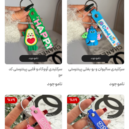
ناموجود
ناموجود
سرکلیدی سالیوان و بو بغلی پینترستی
سرکلیدی آووکادو قلبی پینترستی کد
۱۳
ناموجود
ناموجود
%
79
%
79