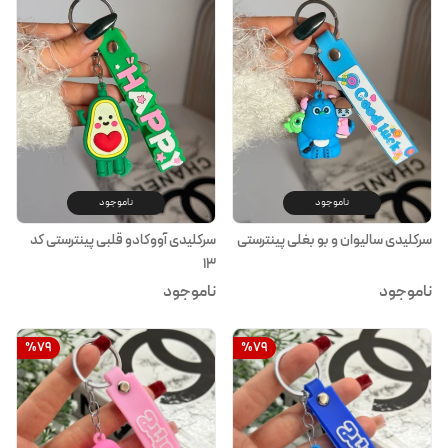
ناموجود
ناموجود
سرکلیدی سالیوان و بو بغلی پینترستی
سرکلیدی آووکادو قلبی پینترستی کد
۱۳
ناموجود
ناموجود
%
79
%
79