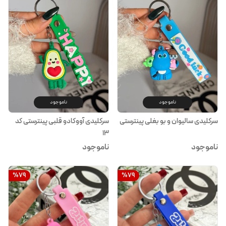
ناموجود
ناموجود
سرکلیدی سالیوان و بو بغلی پینترستی
سرکلیدی آووکادو قلبی پینترستی کد
۱۳
ناموجود
ناموجود
%
79
%
79