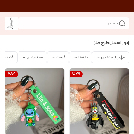
جستجو
زیور استیل طرح طلا
پربازدیدترین
برندها
قیمت
دسته‌بندی
فقط محص
%
79
%
79