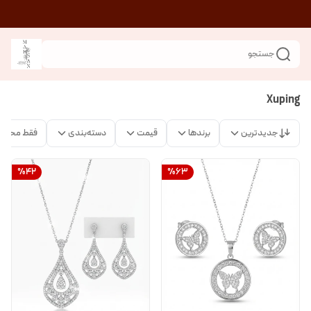
جستجو
Xuping
جدیدترین
برندها
قیمت
دسته‌بندی
فقط محصو
%
42
%
63