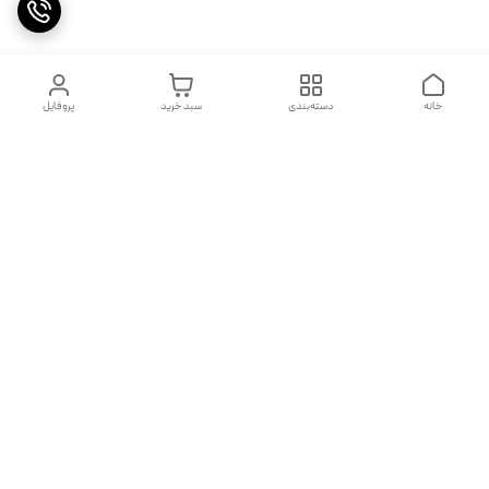
خانه
دسته‌بندی
سبد خرید
پروفایل
دسترسی سریع
تماس با ما
شکایات
درباره ما
قوانین و مقررات
سیاست حریم خصوصی