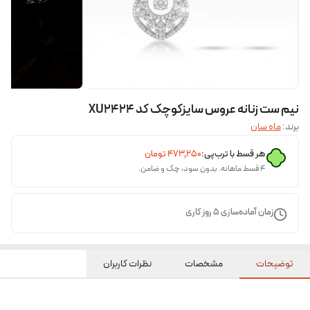
نیم ست زنانه عروس سایزکوچک کد XU2424
برند:
ماه سان
هر قسط با ترب‌پی:
۴۷۳٬۲۵۰
تومان
۴ قسط ماهانه. بدون سود، چک و ضامن.
زمان آماده‌سازی
5
روز کاری
توضیحات
مشخصات
نظرات کاربران