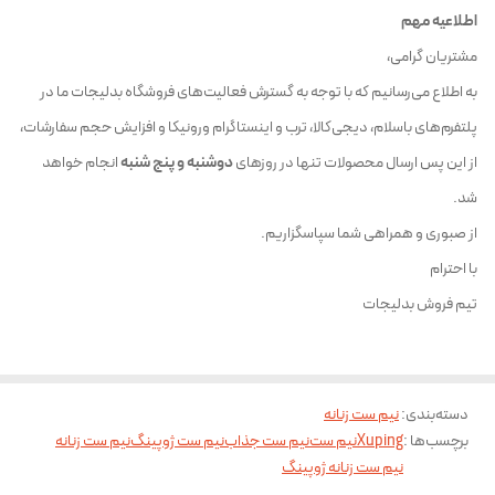
اطلاعیه مهم
مشتریان گرامی،
به اطلاع می‌رسانیم که با توجه به گسترش فعالیت‌های فروشگاه بدلیجات ما در
پلتفرم‌های باسلام، دیجی‌کالا، ترب و اینستاگرام ورونیکا و افزایش حجم سفارشات،
از این پس ارسال محصولات تنها در روزهای
دوشنبه و پنج شنبه
انجام خواهد
شد.
از صبوری و همراهی شما سپاسگزاریم.
با احترام
تیم فروش بدلیجات
دسته‌بندی
:
نیم ست زنانه
برچسب‌ها :
Xuping
نیم ست
نیم ست جذاب
نیم ست ژوپینگ
نیم ست زنانه
نیم ست زنانه ژوپینگ