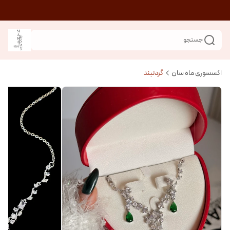
جستجو
اکسسوری ماه سان
گردنبند