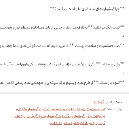
**چرا گوشواره‌های میناکاری ما را انتخاب کنید؟**
-
**ثبات رنگ بی‌نظیر:** برخلاف مدل‌های چاپی، لعاب میناکاری در برابر نور و هوا ب
-
**ضد حساسیت و سلامت پوست:** ما می‌دانیم که سلامت گوش‌های شما چقدر مهم ا
-
**وزن پر مانند:** یکی از بزرگ‌ترین مزایای این گوشواره‌ها، سبکی فوق‌العاده آن‌ه
-
**تنوع در سبک:** از طرح‌های وینتیج و کلاسیک برای مهمانی‌های رسمی تا مدل‌های ف
دسته‌بندی
:
گردنبند
برچسب‌ها :
اکسسوری هنری
بدلیجات ضدحساسیت
خرید گوشواره فانتزی
زیورآلات رنگی
گوشواره رنگ ثابت
گوشواره طرح گل
گوشواره لعابی
گوشواره میناکاری
هدیه دخترانه خاص