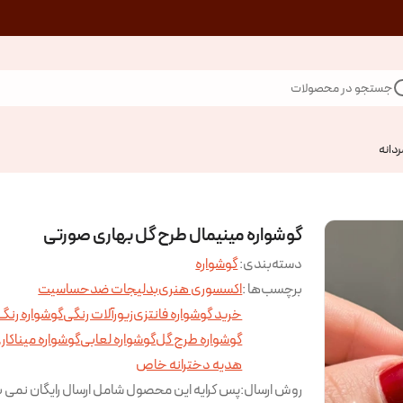
جستجو در محصولات
ردانه
گوشواره مینیمال طرح گل بهاری صورتی
دسته‌بندی
:
گوشواره
برچسب‌ها :
اکسسوری هنری
بدلیجات ضدحساسیت
خرید گوشواره فانتزی
زیورآلات رنگی
گوشواره رنگ
گوشواره طرح گل
گوشواره لعابی
گوشواره میناکار
هدیه دخترانه خاص
روش ارسال
:
پس کرایه این محصول شامل ارسال رایگان نمی ب