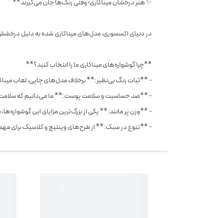
✨ هنر درخشان میناکاری؛ وقتی رنگ‌ها جان می‌گیرند**
در دنیای اکسسوری، مدل‌های میناکاری شده به دلیل درخشش لعا
**چرا گوشواره‌های میناکاری ما را انتخاب کنید؟**
- **ثبات رنگ بی‌نظیر:** برخلاف مدل‌های چاپی، لعاب میناکا
- **ضد حساسیت و سلامت پوست:** ما می‌دانیم که سلامت گ
- **وزن پر مانند:** یکی از بزرگ‌ترین مزایای این گوشواره‌ه
- **تنوع در سبک:** از طرح‌های وینتیج و کلاسیک برای مهمان