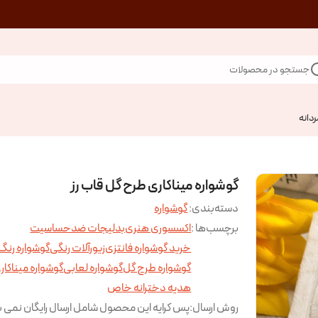
جستجو در محصولات
ردانه
گوشواره میناکاری طرح گل قاب رز
دسته‌بندی
:
گوشواره
برچسب‌ها :
اکسسوری هنری
بدلیجات ضدحساسیت
خرید گوشواره فانتزی
زیورآلات رنگی
گوشواره رنگ
گوشواره طرح گل
گوشواره لعابی
گوشواره میناکار
هدیه دخترانه خاص
روش ارسال
:
پس کرایه این محصول شامل ارسال رایگان نمی ب