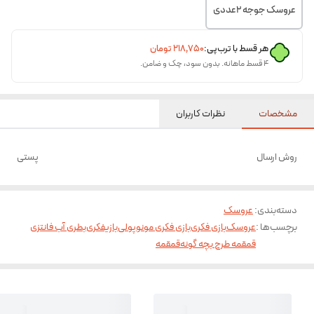
عروسک جوجه ۲عددی
هر قسط با ترب‌پی:
۲۱۸٬۷۵۰
تومان
۴ قسط ماهانه. بدون سود، چک و ضامن.
مشخصات
نظرات کاربران
روش ارسال
پستی
دسته‌بندی
:
عروسک
برچسب‌ها :
عروسک
بازی فکری
بازی فکری مونوپولی
بازیفکری
بطری آب فانتزی
قمقمه طرح بچه گونه
قمقمه