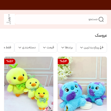
جستجو
عروسک
پربازدیدترین
برندها
قیمت
دسته‌بندی
فقط محص
%
56
%
54