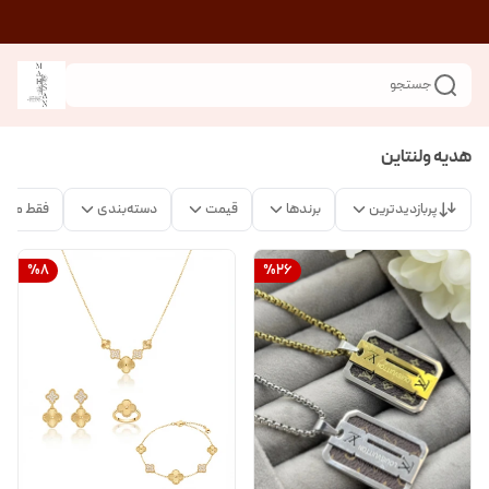
جستجو
هدیه ولنتاین
پربازدیدترین
برندها
قیمت
دسته‌بندی
فقط محص
%
8
%
26