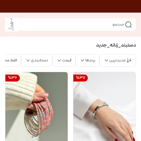
جستجو
دستبند_زنانه_جدید
جدیدترین
برندها
قیمت
دسته‌بندی
فقط محصو
%
36
%
37