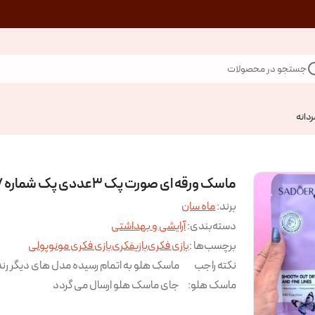
جستجو در محصولات
ردانه
ماسک ورقه ای صورت پک ۳عددی پک شماره ۷
برند:
ماه سان
دسته‌بندی
:
آرایشی و بهداشتی
برچسب‌ها :
بازی فکری
بازیفکری
بازی فکری مونوپولی
نکته راجب
ماسک هلو به اتمام رسیده مدل های دیگر رند
ماسک هلو
:
جای ماسک هلو ارسال می گردد