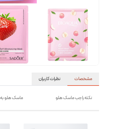
مشخصات
نظرات کاربران
نکته راجب ماسک هلو
ماسک هلو به ا