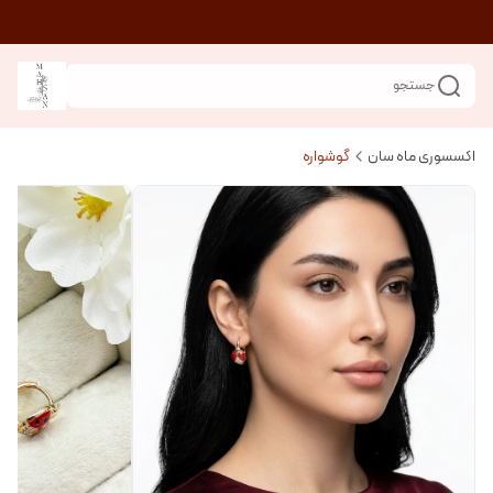
جستجو
اکسسوری ماه سان
گوشواره