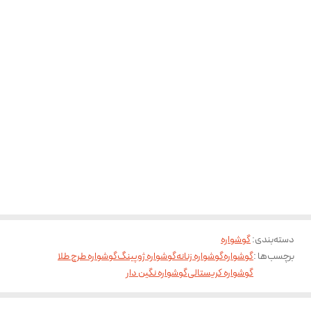
دسته‌بندی
:
گوشواره
برچسب‌ها :
گوشواره
گوشواره زنانه
گوشواره ژوپینگ
گوشواره طرح طلا
گوشواره کریستالی
گوشواره نگین دار