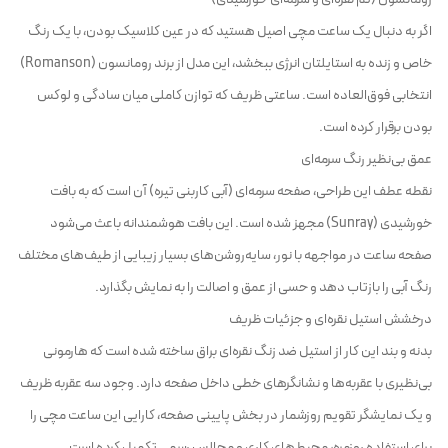
اگر به دنبال یک ساعت مچی اصیل هستید که در عین کلاسیک بودن، با یک رنگ
خاص و زنده به استایلتان انرژی ببخشد، این مدل از برند رومانسون (Romanson)
انتخابی فوق‌العاده است. ساعتی ظریف که توازن کاملی میان سادگی و لوکس
بودن برقرار کرده است.
عمق بی‌نظیر رنگ سرمه‌ای
نقطه عطف این طراحی، صفحه سرمه‌ای (آبی کاربنی تیره) آن است که به بافت
خورشیدی (Sunray) مجهز شده است. این بافت هوشمندانه باعث می‌شود
صفحه ساعت در مواجهه با نور، سایه‌روشن‌های بسیار زیبایی از طیف‌های مختلف
رنگ آبی را بازتاب دهد و حسی از عمق و اصالت را به نمایش بگذارد.
درخشش استیل نقره‌ای و جزئیات ظریف
بدنه و بند این کار از استیل ضد زنگ نقره‌ای براق ساخته شده است که هارمونی
بی‌نظیری با عقربه‌ها و نشانگرهای خطی داخل صفحه دارد. وجود سه عقربه ظریف
و یک نمایشگر تقویم روزشمار در بخش پایینی صفحه، کارایی این ساعت مچی را
برای استفاده روزمره، محیط‌های کاری و مجالس رسمی تکمیل کرده است.