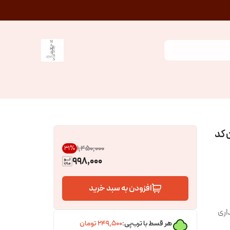
 کد
۱٬۴۵۰٬۰۰۰
31
%
998,000
افزودن به سبد خرید
اری
هر قسط با ترب‌پی:
۲۴۹٬۵۰۰
تومان