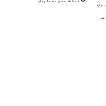
۴ قسط ماهانه. بدون سود، چک و ضامن.
حصول
اشد