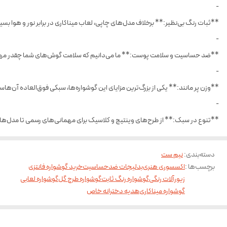
-
**ثبات رنگ بی‌نظیر:** برخلاف مدل‌های چاپی، لعاب میناکاری در برابر نور و هوا ب
-
**ضد حساسیت و سلامت پوست:** ما می‌دانیم که سلامت گوش‌های شما چقدر مهم ا
-
**وزن پر مانند:** یکی از بزرگ‌ترین مزایای این گوشواره‌ها، سبکی فوق‌العاده آن‌ه
-
**تنوع در سبک:** از طرح‌های وینتیج و کلاسیک برای مهمانی‌های رسمی تا مدل‌های ف
دسته‌بندی
:
نیم ست
برچسب‌ها :
اکسسوری هنری
بدلیجات ضدحساسیت
خرید گوشواره فانتزی
زیورآلات رنگی
گوشواره رنگ ثابت
گوشواره طرح گل
گوشواره لعابی
گوشواره میناکاری
هدیه دخترانه خاص