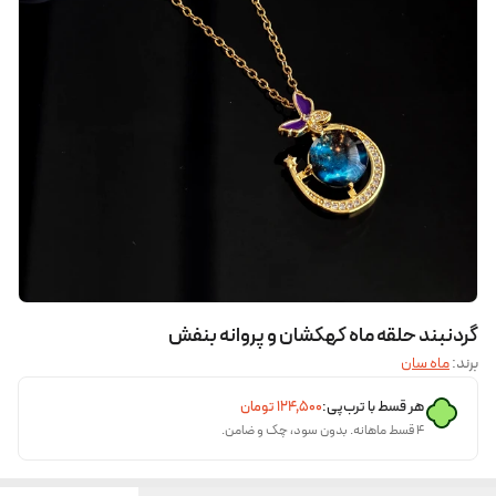
گردنبند حلقه ماه کهکشان و پروانه بنفش
برند:
ماه سان
هر قسط با ترب‌پی:
۱۲۴٬۵۰۰
تومان
۴ قسط ماهانه. بدون سود، چک و ضامن.