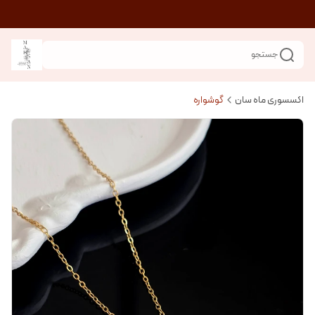
جستجو
اکسسوری ماه سان
گوشواره