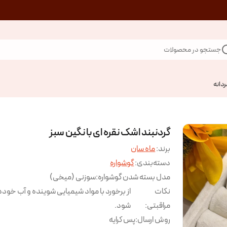
جستجو در محصولات
ردانه
گردنبند اشک نقره ای با نگین سبز
برند:
ماه سان
دسته‌بندی
:
گوشواره
مدل بسته شدن گوشواره
:
سوزنی (میخی)
نکات
از برخورد با مواد شیمیایی شوینده و آب خودد
مراقبتی
:
شود.
روش ارسال
:
پس کرایه