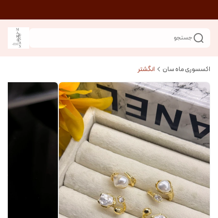
جستجو
اکسسوری ماه سان
انگشتر