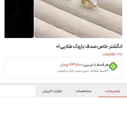
انگشتر خاص صدف باروک طلایی ۰۱
برند:
ماه سان
هر قسط با ترب‌پی:
۲۴۹٬۵۰۰
تومان
۴ قسط ماهانه. بدون سود، چک و ضامن.
توضیحات
مشخصات
نظرات کاربران