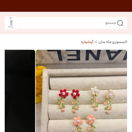
جستجو
اکسسوری ماه سان
گوشواره