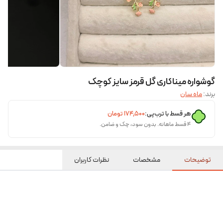
گوشواره میناکاری گل قرمز سایز کوچک
برند:
ماه سان
هر قسط با ترب‌پی:
۱۷۴٬۵۰۰
تومان
۴ قسط ماهانه. بدون سود، چک و ضامن.
توضیحات
مشخصات
نظرات کاربران