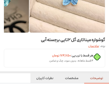
گوشواره میناکاری گل ۲تایی برجسته آبی
برند:
ماه سان
هر قسط با ترب‌پی:
۱۷۴٬۷۵۰
تومان
۴ قسط ماهانه. بدون سود، چک و ضامن.
توضیحات
مشخصات
نظرات کاربران