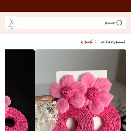
جستجو
اکسسوری ماه سان
گوشواره