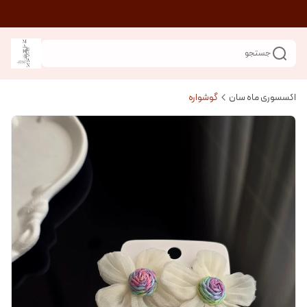
جستجو
اکسسوری ماه سان
گوشواره