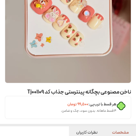
ناخن مصنوعی بچگانه پینترستی جذاب کد Tj001۱۰۹
هر قسط با ترب‌پی:
۹۹٬۵۰۰
تومان
۴ قسط ماهانه. بدون سود، چک و ضامن.
مشخصات
نظرات کاربران