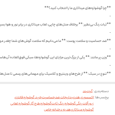
**چرا گوشواره‌های میناکاری ما را انتخاب کنید؟**
-
**ثبات رنگ بی‌نظیر:** برخلاف مدل‌های چاپی، لعاب میناکاری در برابر نور و هوا ب
-
**ضد حساسیت و سلامت پوست:** ما می‌دانیم که سلامت گوش‌های شما چقدر مهم ا
-
**وزن پر مانند:** یکی از بزرگ‌ترین مزایای این گوشواره‌ها، سبکی فوق‌العاده آن‌ه
-
**تنوع در سبک:** از طرح‌های وینتیج و کلاسیک برای مهمانی‌های رسمی تا مدل‌های ف
دسته‌بندی
:
گردنبند
برچسب‌ها :
اکسسوری هنری
بدلیجات ضدحساسیت
خرید گوشواره فانتزی
زیورآلات رنگی
گوشواره رنگ ثابت
گوشواره طرح گل
گوشواره لعابی
گوشواره میناکاری
هدیه دخترانه خاص