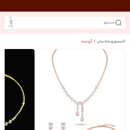
جستجو
اکسسوری ماه سان
گردنبند