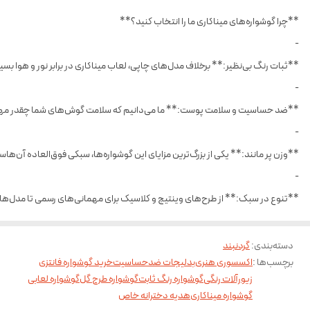
**چرا گوشواره‌های میناکاری ما را انتخاب کنید؟**
-
**ثبات رنگ بی‌نظیر:** برخلاف مدل‌های چاپی، لعاب میناکاری در برابر نور و هوا ب
-
**ضد حساسیت و سلامت پوست:** ما می‌دانیم که سلامت گوش‌های شما چقدر مهم ا
-
**وزن پر مانند:** یکی از بزرگ‌ترین مزایای این گوشواره‌ها، سبکی فوق‌العاده آن‌ه
-
**تنوع در سبک:** از طرح‌های وینتیج و کلاسیک برای مهمانی‌های رسمی تا مدل‌های ف
دسته‌بندی
:
گردنبند
برچسب‌ها :
اکسسوری هنری
بدلیجات ضدحساسیت
خرید گوشواره فانتزی
زیورآلات رنگی
گوشواره رنگ ثابت
گوشواره طرح گل
گوشواره لعابی
گوشواره میناکاری
هدیه دخترانه خاص