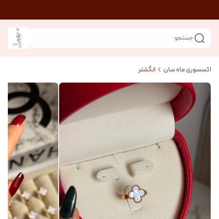
جستجو
اکسسوری ماه سان
انگشتر