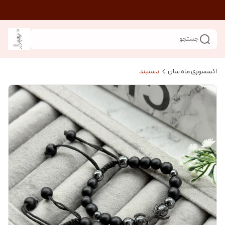
جستجو
اکسسوری ماه سان
دستبند