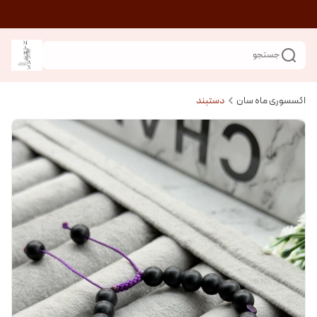
جستجو
اکسسوری ماه سان
دستبند