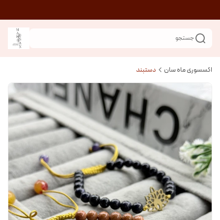
جستجو
اکسسوری ماه سان
دستبند