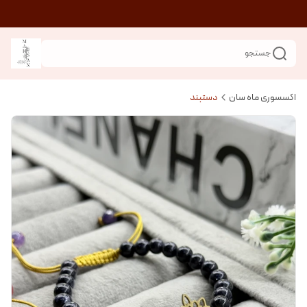
جستجو
اکسسوری ماه سان
دستبند