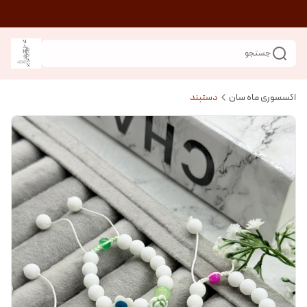
جستجو
اکسسوری ماه سان
دستبند