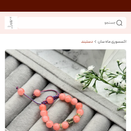
جستجو
اکسسوری ماه سان
دستبند