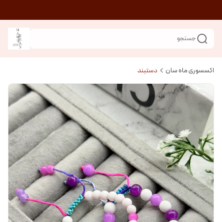
جستجو
اکسسوری ماه سان
دستبند