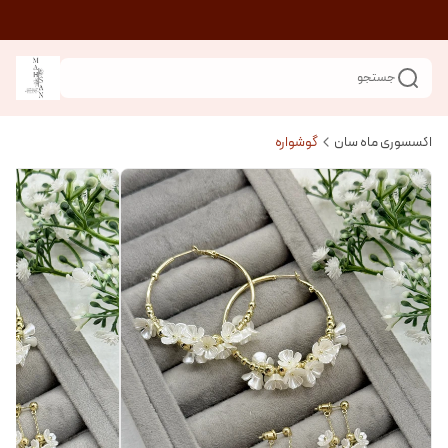
جستجو
اکسسوری ماه سان
گوشواره