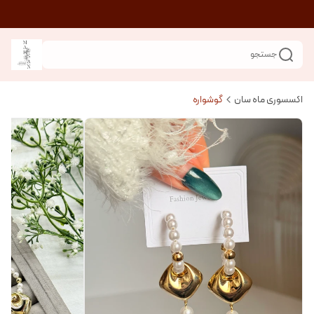
جستجو
اکسسوری ماه سان
گوشواره