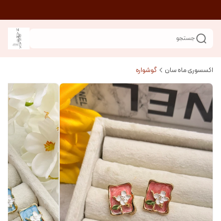
جستجو
اکسسوری ماه سان
گوشواره