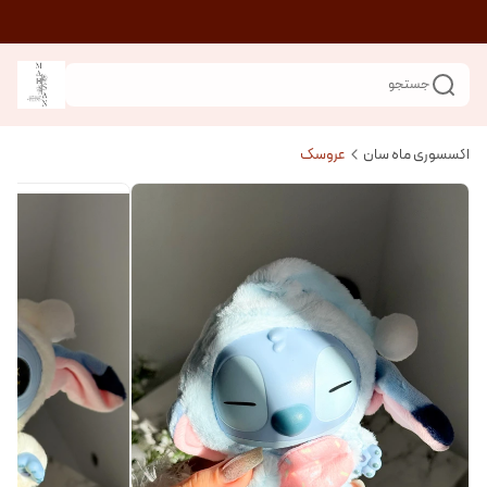
جستجو
اکسسوری ماه سان
عروسک