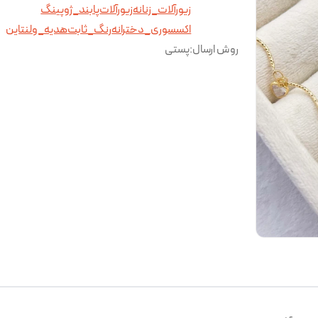
زیورآلات_زنانه
زیورآلات
پابند_ژوپینگ
اکسسوری_دخترانه
رنگ_ثابت
هدیه_ولنتاین
روش ارسال
:
پستی