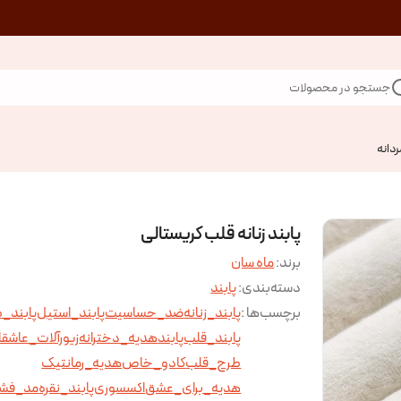
جستجو در محصولات
ردانه
پابند زنانه قلب کریستالی
برند:
ماه سان
دسته‌بندی
:
پابند
برچسب‌ها :
پابند_زنانه
ضد_حساسیت
پابند_استیل
پابند_ط
پابند_قلب
پابند
هدیه_دخترانه
زیورآلات_عاشقا
طرح_قلب
کادو_خاص
هدیه_رمانتیک
هدیه_برای_عشق
اکسسوری
پابند_نقره
مد_فش