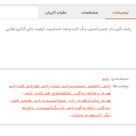
توضیحات
مشخصات
نظرات کاربران
پابند نگین دار، جنس استیل، رنگ ثابت و ضد حساسیت، کیفیت عالی آبکاری طلایی
دسته‌بندی
:
پابند
برچسب‌ها :
پابند_زنانه
ضد_حساسیت
پابند_استیل
پابند_طلا
پابند_قلب
پابند
هدیه_دخترانه
زیورآلات_عاشقانه
طرح_قلب
کادو_خاص
هدیه_رمانتیک
هدیه_برای_عشق
اکسسوری
پابند_نقره
مد_فشن
زیورآلات_زنانه
زیورآلات
پابند_ژوپینگ
اکسسوری_دخترانه
رنگ_ثابت
هدیه_ولنتاین