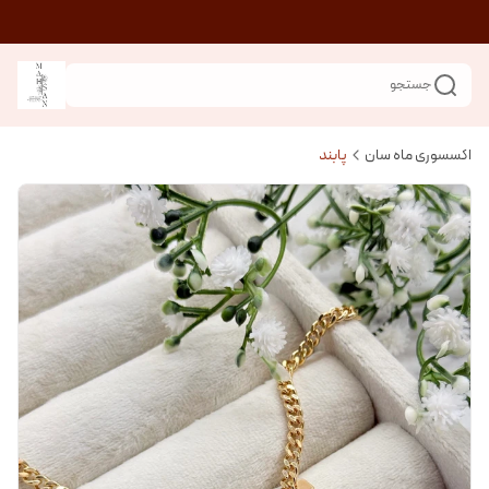
جستجو
اکسسوری ماه سان
پابند