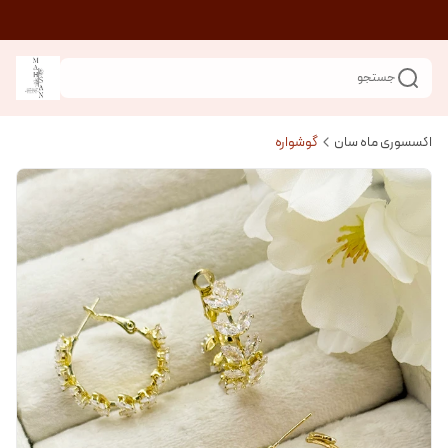
جستجو
اکسسوری ماه سان
گوشواره