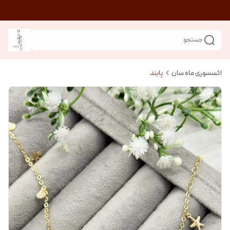
جستجو
اکسسوری ماه سان
پابند