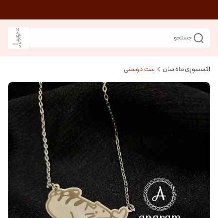
جستجو
اکسسوری ماه سان
ست دوستی