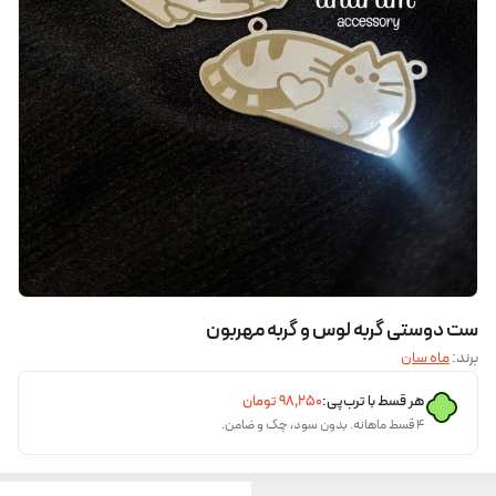
ست دوستی گربه لوس و گربه مهربون
برند:
ماه سان
هر قسط با ترب‌پی:
۹۸٬۲۵۰
تومان
۴ قسط ماهانه. بدون سود، چک و ضامن.